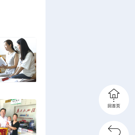
女孩妞妞
的表情，
一届的校
腓骨肌萎

法继续学
回首页
下，妞妞
