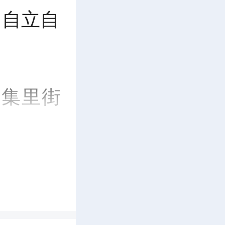
，自立自
在集里街
助学·点
考取南华
到资助她