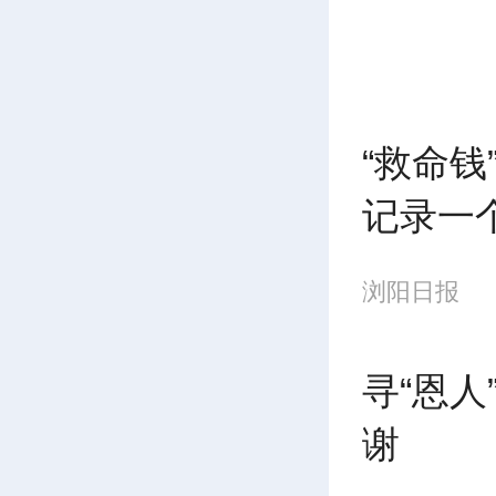
的爱心
（化名
没想到
“救命钱
友。
记录一
浏阳日报
今
缩症，
寻“恩
谢
业。2