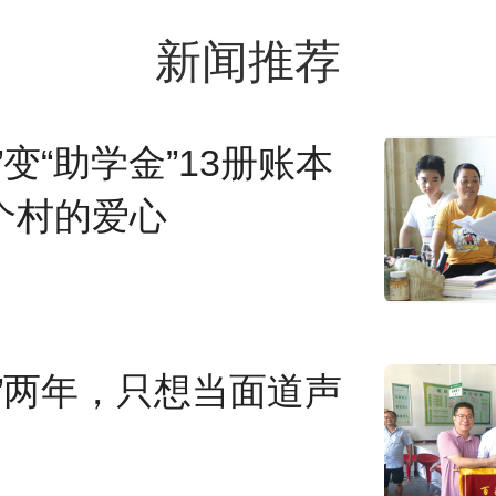
人士——坐着轮椅的残疾
新闻推荐
）时，她脸上露出了惊讶
眼前的这个人曾是自己同
”变“助学金”13册账本
个村的爱心
年19岁的妞妞患有先天性
因身体原因读完初中后无
人”两年，只想当面道声
018年4月，在家人的支持