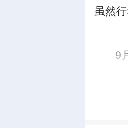
虽然行
9
道北城
燃学子
大学的