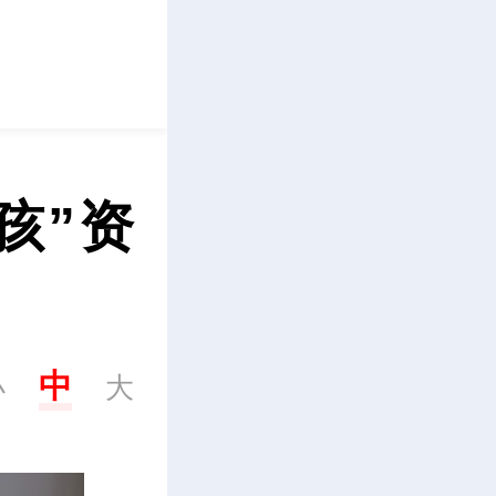
立即下载
孩”资
中
小
大