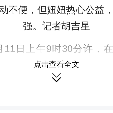
动不便，但妞妞热心公益
强。记者胡吉星
月11日上午9时30分许，
社区“党建+微网格”之“金秋
点击查看全文

梦想”活动现场，当今年
贫困学子嘉嘉（化名）见