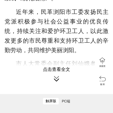
近年来，民革浏阳市工委发扬民主
党派积极参与社会公益事业的优良传
统，持续关注和爱护环卫工人，以此激
发更多的市民尊重和支持环卫工人的辛
勤劳动，共同维护美丽浏阳。

市人大常委会副主任刘仙娥参加活
回首页
点击查看全文
动。


返 回
编辑：戴鹏
触屏版
PC端
来源：浏阳日报