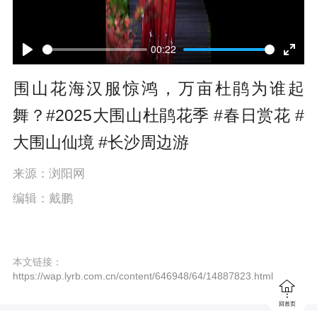
00:22
P
E
围山花海汉服惊鸿，万亩杜鹃为谁起
l
n
舞？#2025大围山杜鹃花季 #春日赏花 #
a
t
大围山仙境 #长沙周边游
y
e
r
来源：浏阳网
编辑：戴鹏
f
u
l
本文链接：
https://wap.lyrb.com.cn/content/646948/64/14887823.html
l

s
回首页