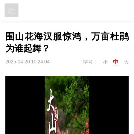
立即下载
围山花海汉服惊鸿，万亩杜鹃
为谁起舞？
中
2025-04-20 10:24:04
字号：
小
大