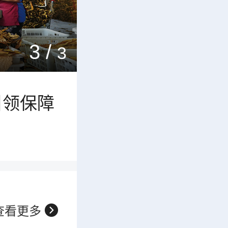
众更加
1
/
3
，推动农
引领保障
众更加

查看更多