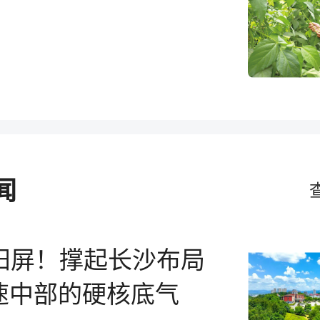
闻
阳屏！撑起长沙布局
竞速中部的硬核底气