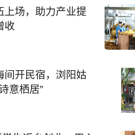
伍上场，助力产业提
增收
海间开民宿，浏阳姑
“诗意栖居”