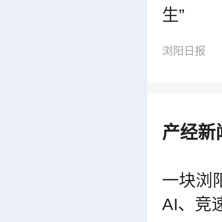
生”
浏阳日报
产经新
一块浏
AI、