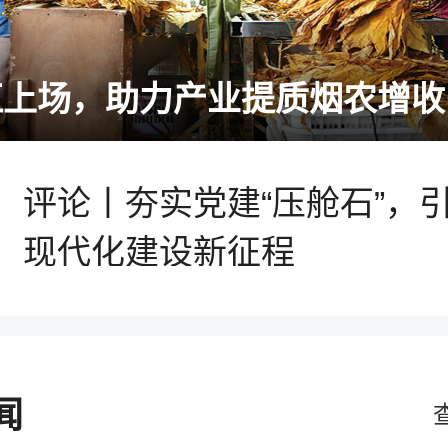
用心用情做好基层工作 让群
可感可及
社港镇探索单村供水新路径，推动农村安全饮水提质升级
社港镇探索单村供水新路径
村安全饮水提质升级
评论丨夯实党建“压舱石”，
现代化建设新征程
用心用情做好基层工作 让群
可感可及
闻