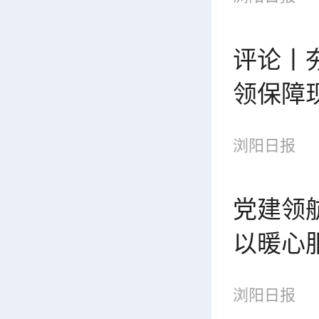
评论丨
领保障
浏阳日报
党建领
以暖心
浏阳日报