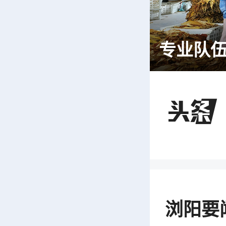

浏阳要