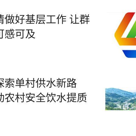
情做好基层工作 让群
可感可及
探索单村供水新路
动农村安全饮水提质