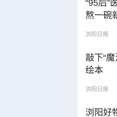
“95后
熬一碗
浏阳日报
敲下“
绘本
浏阳日报
浏阳好