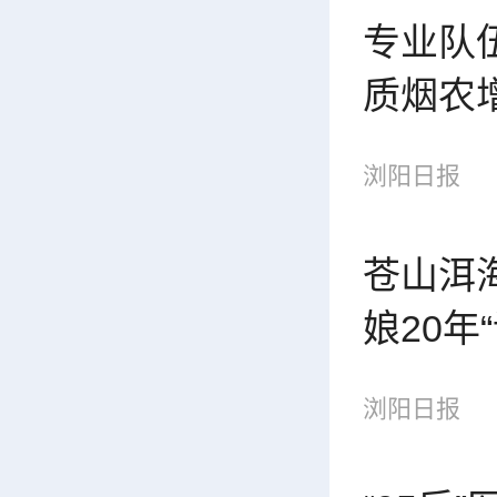
专业队
质烟农
浏阳日报
苍山洱
娘20年
浏阳日报